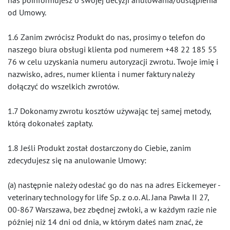
nas poinformujesz o swojej decyzji anulowania/odstąpienia
od Umowy.
1.6 Zanim zwrócisz Produkt do nas, prosimy o telefon do
naszego biura obsługi klienta pod numerem +48 22 185 55
76 w celu uzyskania numeru autoryzacji zwrotu. Twoje imię i
nazwisko, adres, numer klienta i numer faktury należy
dołączyć do wszelkich zwrotów.
1.7 Dokonamy zwrotu kosztów używając tej samej metody,
którą dokonałeś zapłaty.
1.8 Jeśli Produkt został dostarczony do Ciebie, zanim
zdecydujesz się na anulowanie Umowy:
(a) następnie należy odesłać go do nas na adres Eickemeyer -
veterinary technology for life Sp. z o.o. Al. Jana Pawła II 27,
00-867 Warszawa, bez zbędnej zwłoki, a w każdym razie nie
później niż 14 dni od dnia, w którym dałeś nam znać, że