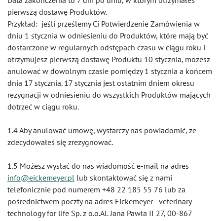
Data zakończenia to 7 dni po dniu, w którym otrzymałeś
pierwszą dostawę Produktów.
Przykład: jeśli prześlemy Ci Potwierdzenie Zamówienia w
dniu 1 stycznia w odniesieniu do Produktów, które mają być
dostarczone w regularnych odstępach czasu w ciągu roku i
otrzymujesz pierwszą dostawę Produktu 10 stycznia, możesz
anulować w dowolnym czasie pomiędzy 1 stycznia a końcem
dnia 17 stycznia. 17 stycznia jest ostatnim dniem okresu
rezygnacji w odniesieniu do wszystkich Produktów mających
dotrzeć w ciągu roku.
1.4 Aby anulować umowę, wystarczy nas powiadomić, że
zdecydowałeś się zrezygnować.
1.5 Możesz wysłać do nas wiadomość e-mail na adres
info@eickemeyer.pl
lub skontaktować się z nami
telefonicznie pod numerem +48 22 185 55 76 lub za
pośrednictwem poczty na adres Eickemeyer - veterinary
technology for life Sp. z o.o.Al. Jana Pawła II 27, 00-867