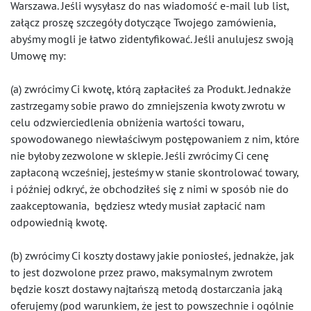
Warszawa. Jeśli wysyłasz do nas wiadomość e-mail lub list,
załącz proszę szczegóły dotyczące Twojego zamówienia,
abyśmy mogli je łatwo zidentyfikować. Jeśli anulujesz swoją
Umowę my:
(a) zwrócimy Ci kwotę, którą zapłaciłeś za Produkt. Jednakże
zastrzegamy sobie prawo do zmniejszenia kwoty zwrotu w
celu odzwierciedlenia obniżenia wartości towaru,
spowodowanego niewłaściwym postępowaniem z nim, które
nie byłoby zezwolone w sklepie. Jeśli zwrócimy Ci cenę
zapłaconą wcześniej, jesteśmy w stanie skontrolować towary,
i później odkryć, że obchodziłeś się z nimi w sposób nie do
zaakceptowania, będziesz wtedy musiał zapłacić nam
odpowiednią kwotę.
(b) zwrócimy Ci koszty dostawy jakie poniosłeś, jednakże, jak
to jest dozwolone przez prawo, maksymalnym zwrotem
będzie koszt dostawy najtańszą metodą dostarczania jaką
oferujemy (pod warunkiem, że jest to powszechnie i ogólnie