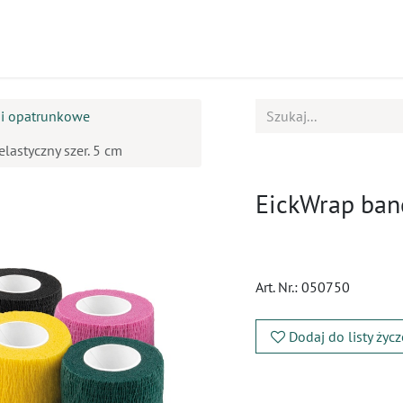
ukty
Kursy
BOK
e i opatrunkowe
lastyczny szer. 5 cm
EickWrap band
Art. Nr.:
050750
Dodaj do listy życ
​