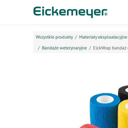
Przejdź do zawartości
Prod
Wszystkie produkty
Materiały eksploatacyjn
Bandaże weterynaryjne
EickWrap bandaż e