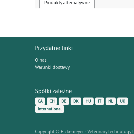
Produkty alternatywne
Przydatne linki
O nas
Warunki dostawy
Spółki zależne
CA
CH
DE
DK
HU
IT
NL
UK
International
Copyright © Eickemeyer - Veterinary technology f