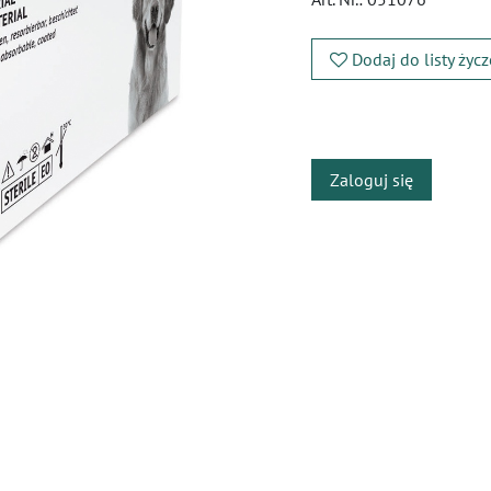
Dodaj do listy życ
​
Zaloguj się