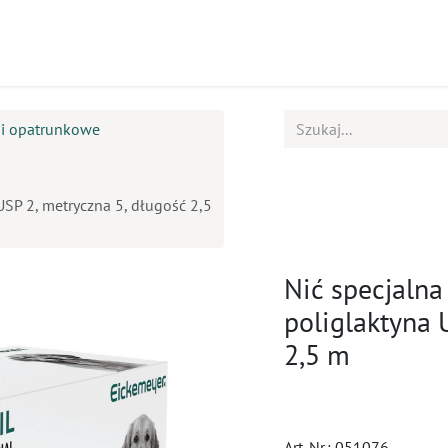
ukty
Kursy
BOK
e i opatrunkowe
 USP 2, metryczna 5, długość 2,5
Nić specjalna 
poliglaktyna 
2,5 m
Art. Nr.:
051076