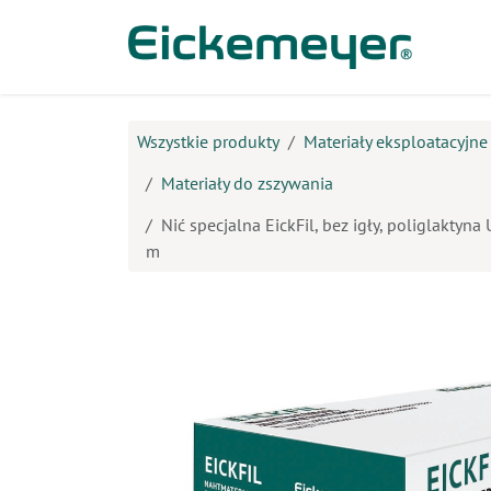
Przejdź do zawartości
Prod
Wszystkie produkty
Materiały eksploatacyjn
Materiały do zszywania
Nić specjalna EickFil, bez igły, poliglaktyna
m