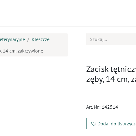
ukty
Kursy
BOK
eterynaryjne
Kleszcze
, 14 cm, zakrzywione
Zacisk tętni
zęby, 14 cm, 
Art. Nr.:
142514
Dodaj do listy życ