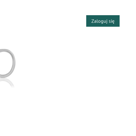
​
Zaloguj się