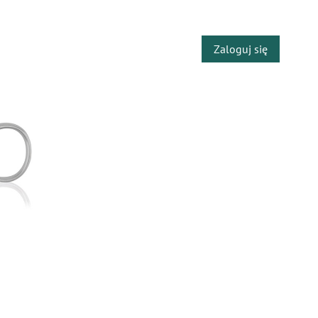
​
Zaloguj się