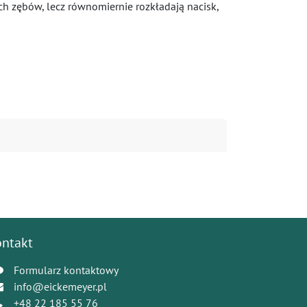
h zębów, lecz równomiernie rozkładają nacisk,
ontakt
Formularz kontaktowy
info@eickemeyer.pl
+48 22 185 55 76