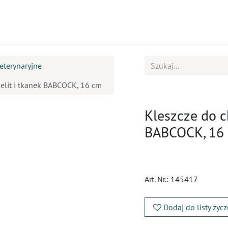
ukty
Kursy
BOK
eterynaryjne
jelit i tkanek BABCOCK, 16 cm
Kleszcze do c
BABCOCK, 16
Art. Nr.:
145417
Dodaj do listy życ