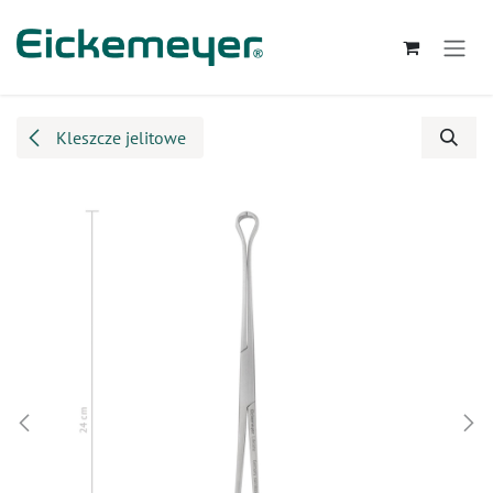
Przejdź do zawartości
Kleszcze jelitowe