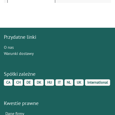
Przydatne linki
O nas
Warunki dostawy
Spółki zależne
CA
CH
DE
DK
HU
IT
NL
UK
International
Kwestie prawne
Dane firmy