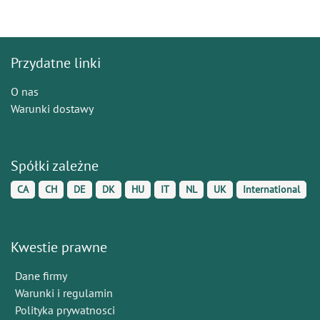
Przydatne linki
O nas
Warunki dostawy
Spółki zależne
CA
CH
DE
DK
HU
IT
NL
UK
International
Kwestie prawne
Dane firmy
Warunki i regulamin
Polityka prywatnosci