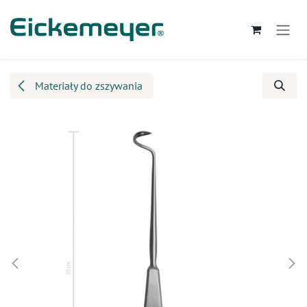
Przejdź do zawartości
Materiały do zszywania