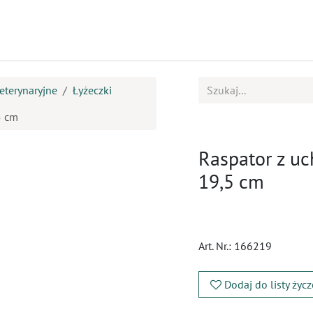
ukty
Kursy
BOK
eterynaryjne
Łyżeczki
5 cm
Raspator z uc
19,5 cm
Art. Nr.:
166219
Dodaj do listy życ