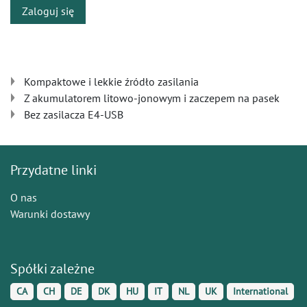
Zaloguj się
Kompaktowe i lekkie źródło zasilania
Z akumulatorem litowo-jonowym i zaczepem na pasek
Bez zasilacza E4-USB
Przydatne linki
O nas
Warunki dostawy
Spółki zależne
CA
CH
DE
DK
HU
IT
NL
UK
International