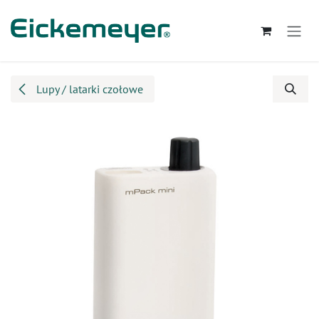
Przejdź do zawartości
Lupy / latarki czołowe