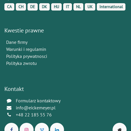
CA
CH
DE
DK
HU
IT
NL
UK
International
Kwestie prawne
Dane firmy
Warunki i regulamin
Polityka prywatnosci
Polityka zwrotu
Kontakt
Formularz kontaktowy
info@eickemeyer.pl
+48 22 185 55 76