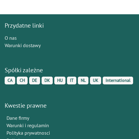
Przydatne linki
O nas
Warunki dostawy
Spółki zależne
CA
CH
DE
DK
HU
IT
NL
UK
International
Kwestie prawne
Dane firmy
Warunki i regulamin
Polityka prywatnosci