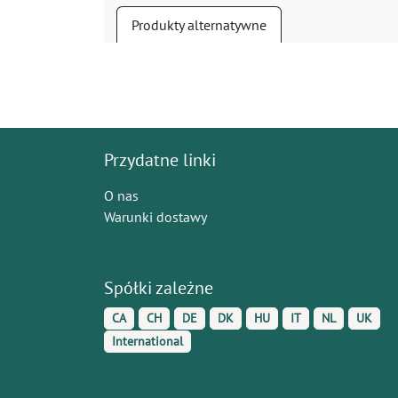
Produkty alternatywne
Przydatne linki
O nas
Warunki dostawy
Spółki zależne
CA
CH
DE
DK
HU
IT
NL
UK
International