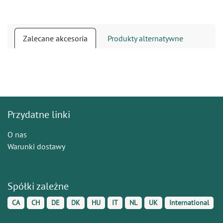
Zalecane akcesoria
Produkty alternatywne
Przydatne linki
O nas
Warunki dostawy
Spółki zależne
CA
CH
DE
DK
HU
IT
NL
UK
International