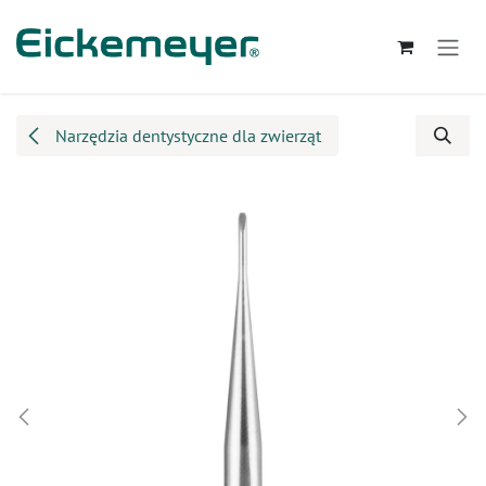
Przejdź do zawartości
Narzędzia dentystyczne dla zwierząt