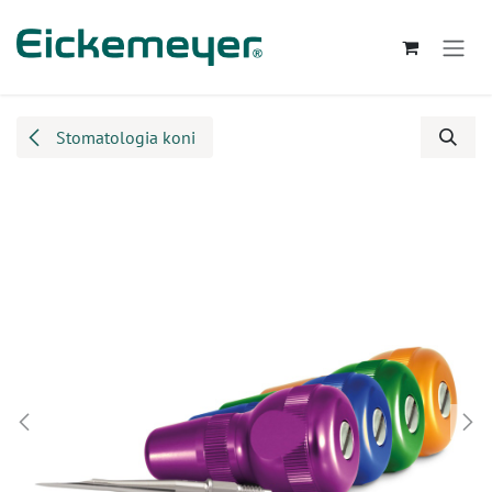
Przejdź do zawartości
Stomatologia koni