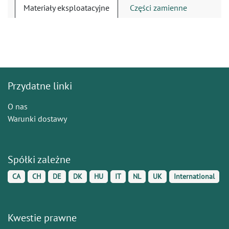
Materiały eksploatacyjne
Części zamienne
Przydatne linki
O nas
Warunki dostawy
Spółki zależne
CA
CH
DE
DK
HU
IT
NL
UK
International
Kwestie prawne