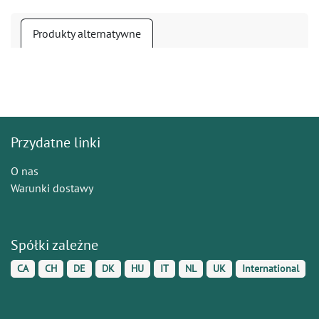
Produkty alternatywne
Przydatne linki
O nas
Warunki dostawy
Spółki zależne
CA
CH
DE
DK
HU
IT
NL
UK
International