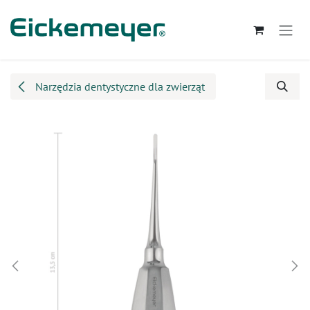
Przejdź do zawartości
Narzędzia dentystyczne dla zwierząt