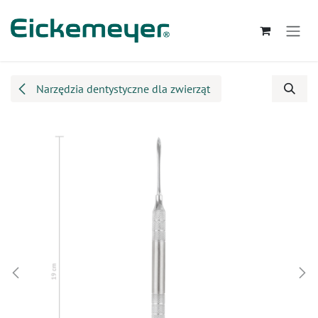
Przejdź do zawartości
Narzędzia dentystyczne dla zwierząt