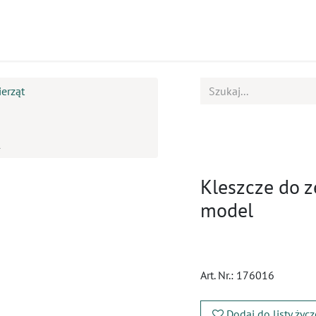
ukty
Kursy
BOK
erząt
l
Kleszcze do z
model
Art. Nr.:
176016
Dodaj do listy życ