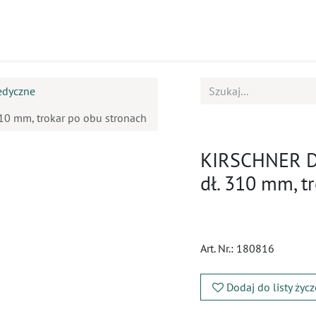
ukty
Kursy
BOK
edyczne
310 mm, trokar po obu stronach
KIRSCHNER Dr
dł. 310 mm, t
Art. Nr.:
180816
Dodaj do listy życ