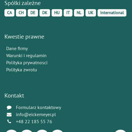
Spółki zależne
CA
CH
DE
DK
HU
IT
NL
UK
International
Kwestie prawne
Dane firmy
Warunki i regulamin
Polityka prywatnosci
Polityka zwrotu
Kontakt
Formularz kontaktowy
info@eickemeyer.pl
+48 22 185 55 76