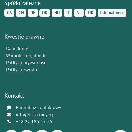
Spółki zależne
CA
CH
DE
DK
HU
IT
NL
UK
International
Kwestie prawne
Dane firmy
Warunki i regulamin
Polityka prywatnosci
Polityka zwrotu
Kontakt
Formularz kontaktowy
info@eickemeyer.pl
+48 22 185 55 76