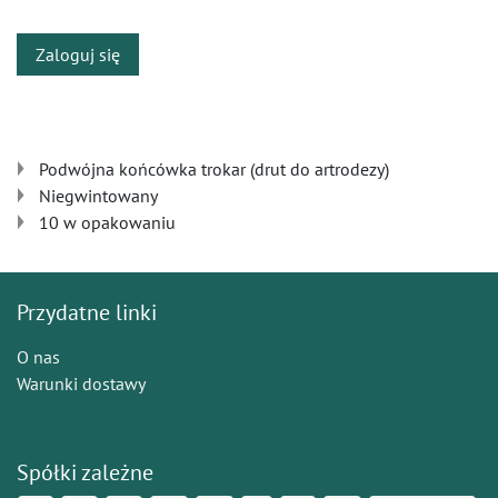
Zaloguj się
Podwójna końcówka trokar (drut do artrodezy)
Niegwintowany
10 w opakowaniu
Przydatne linki
O nas
Warunki dostawy
Spółki zależne