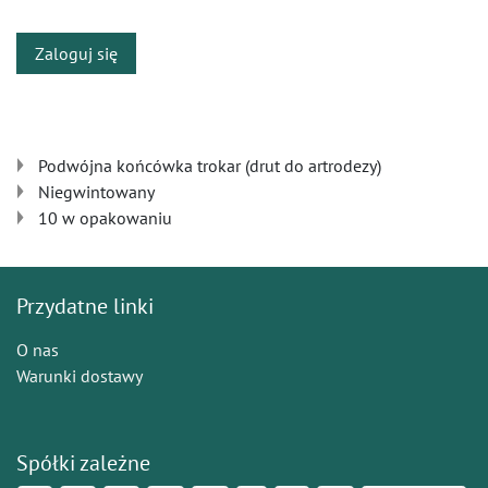
Zaloguj się
Podwójna końcówka trokar (drut do artrodezy)
Niegwintowany
10 w opakowaniu
Przydatne linki
O nas
Warunki dostawy
Spółki zależne