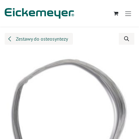
Przejdź do zawartości
Zestawy do osteosyntezy