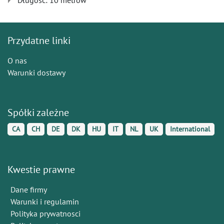
Długość: 10 metrów
Przydatne linki
O nas
Warunki dostawy
Spółki zależne
CA
CH
DE
DK
HU
IT
NL
UK
International
Kwestie prawne
Dane firmy
Warunki i regulamin
Polityka prywatnosci