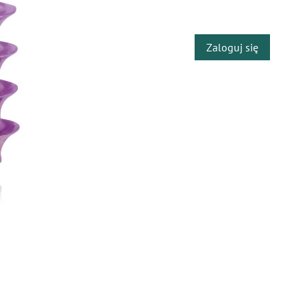
​
Zaloguj się