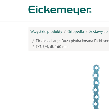
Przejdź do zawartości
Prod
Wszystkie produkty
Ortopedia
Zestawy do 
EickLoxx Large Duża płytka kostna EickLox
2,7/3,5/4, dł. 160 mm