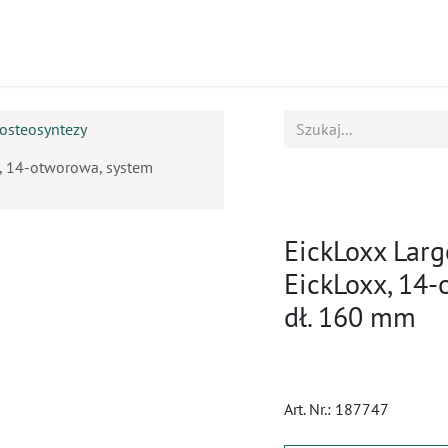
ukty
Kursy
BOK
osteosyntezy
x, 14-otworowa, system
EickLoxx Larg
EickLoxx, 14-
dł. 160 mm
Art. Nr.:
187747