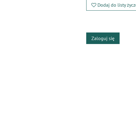
Dodaj do listy życ
​
Zaloguj się