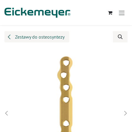
Przejdź do zawartości
Zestawy do osteosyntezy