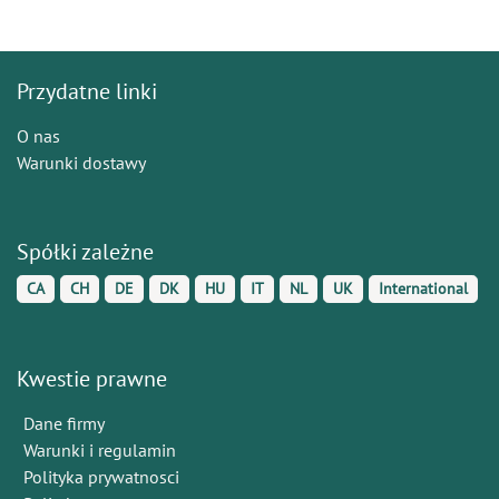
Przydatne linki
O nas
Warunki dostawy
Spółki zależne
CA
CH
DE
DK
HU
IT
NL
UK
International
Kwestie prawne
Dane firmy
Warunki i regulamin
Polityka prywatnosci