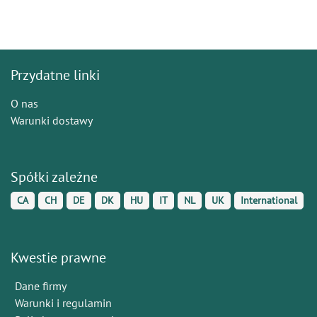
Przydatne linki
O nas
Warunki dostawy
Spółki zależne
CA
CH
DE
DK
HU
IT
NL
UK
International
Kwestie prawne
Dane firmy
Warunki i regulamin