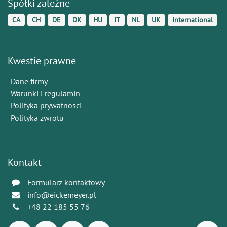
Spółki zależne
CA
CH
DE
DK
HU
IT
NL
UK
International
Kwestie prawne
Dane firmy
Warunki i regulamin
Polityka prywatnosci
Polityka zwrotu
Kontakt
Formularz kontaktowy
info@eickemeyer.pl
+48 22 185 55 76