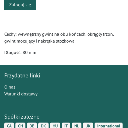
Zaloguj się
Cechy: wewnętrzny gwint na obu końcach, okrągły trzon,
gwint mocujący i nakrętka stożkowa
Długość: 80 mm
Przydatne linki
O nas
Warunki dostawy
Spółki zależne
CA
CH
DE
DK
HU
IT
NL
UK
International