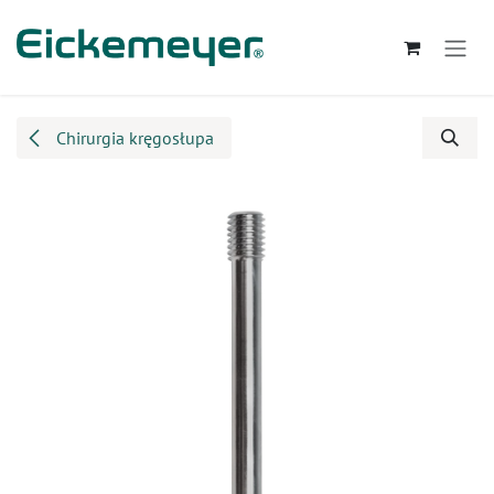
Przejdź do zawartości
Chirurgia kręgosłupa