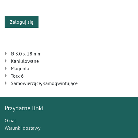
​
Zaloguj się
Ø 3.0 x 18 mm
Kaniulowane
Magenta
Torx 6
Samowiercące, samogwintujące
Przydatne linki
O nas
Warunki dostawy