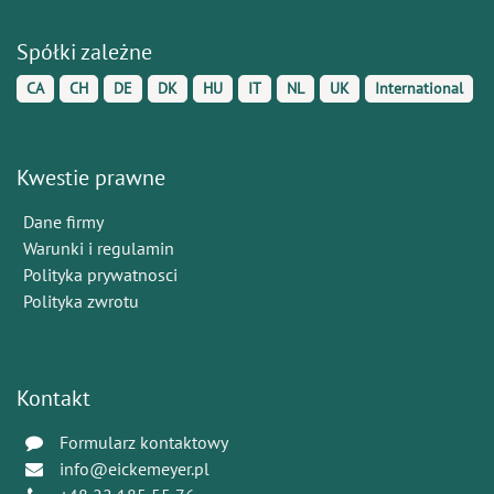
Spółki zależne
CA
CH
DE
DK
HU
IT
NL
UK
International
Kwestie prawne
Dane firmy
Warunki i regulamin
Polityka prywatnosci
Polityka zwrotu
Kontakt
Formularz kontaktowy
info@eickemeyer.pl