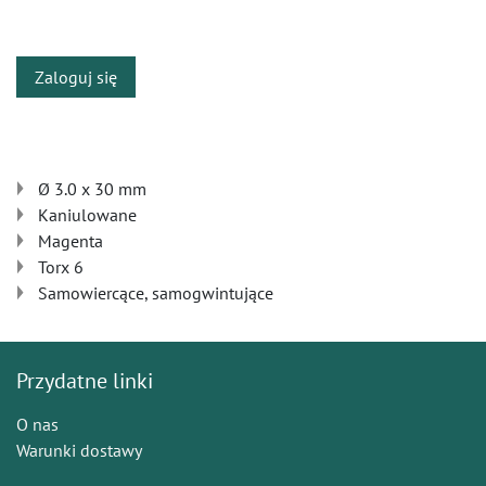
​
Zaloguj się
Ø 3.0 x 30 mm
Kaniulowane
Magenta
Torx 6
Samowiercące, samogwintujące
Przydatne linki
O nas
Warunki dostawy