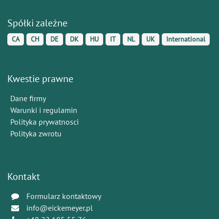
Spółki zależne
CA
CH
DE
DK
HU
IT
NL
UK
International
Kwestie prawne
Dane firmy
Warunki i regulamin
Polityka prywatnosci
Polityka zwrotu
Kontakt
Formularz kontaktowy
info@eickemeyer.pl