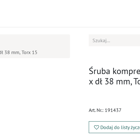
ukty
Kursy
BOK
dł 38 mm, Torx 15
Śruba kompre
x dł 38 mm, T
Art. Nr.:
191437
Dodaj do listy życ