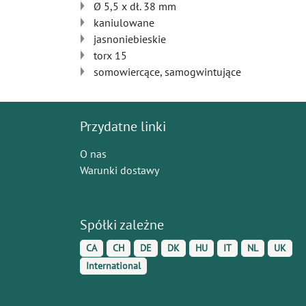
Ø 5,5 x dł. 38 mm
kaniulowane
jasnoniebieskie
torx 15
somowiercące, samogwintujące
Przydatne linki
O nas
Warunki dostawy
Spółki zależne
CA
CH
DE
DK
HU
IT
NL
UK
International