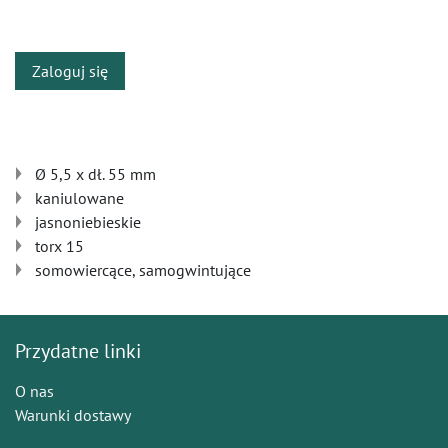
​
Zaloguj się
Ø 5,5 x dł. 55 mm
kaniulowane
jasnoniebieskie
torx 15
somowiercące, samogwintujące
Przydatne linki
O nas
Warunki dostawy