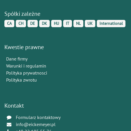
Spółki zależne
CA
CH
DE
DK
HU
IT
NL
UK
International
Kwestie prawne
Dane firmy
Warunki i regulamin
Polityka prywatnosci
Polityka zwrotu
Kontakt
Formularz kontaktowy
info@eickemeyer.pl