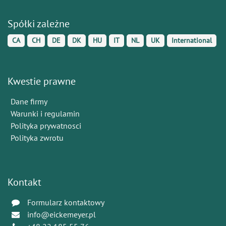
Spółki zależne
CA
CH
DE
DK
HU
IT
NL
UK
International
Kwestie prawne
Dane firmy
Warunki i regulamin
Polityka prywatnosci
Polityka zwrotu
Kontakt
Formularz kontaktowy
info@eickemeyer.pl