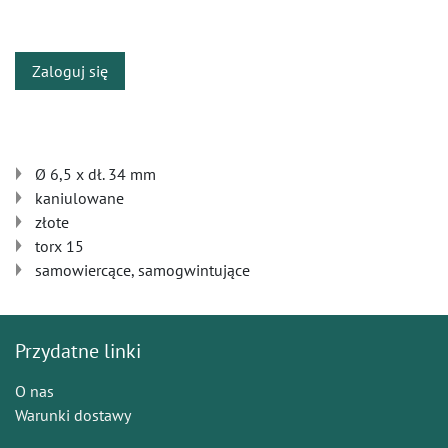
​
Zaloguj się
Ø 6,5 x dł. 34 mm
kaniulowane
złote
torx 15
samowiercące, samogwintujące
Przydatne linki
O nas
Warunki dostawy