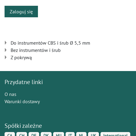
Zaloguj się
Do instrumentów CBS i śrub Ø 5,5 mm
Bez instrumentów i śrub
Z pokrywą
Przydatne linki
O nas
Warunki dostawy
Spółki zależne
CA
CH
DE
DK
HU
IT
NL
UK
International