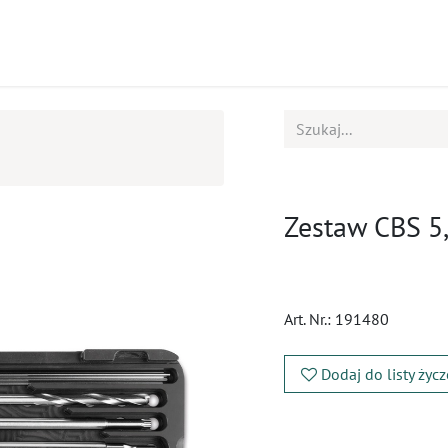
ukty
Kursy
BOK
Zestaw CBS 5
Art. Nr.:
191480
Dodaj do listy życ
​