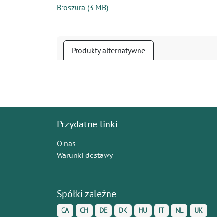
Broszura
(
3 MB
)
Produkty alternatywne
Przydatne linki
O nas
Warunki dostawy
Spółki zależne
CA
CH
DE
DK
HU
IT
NL
UK