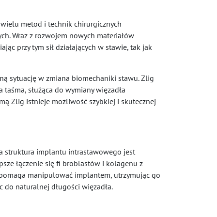
wielu metod i technik chirurgicznych
ch. Wraz z rozwojem nowych materiałów
ąc przy tym sił działających w stawie, tak jak
lną sytuację w zmiana biomechaniki stawu. Zlig
na taśma, służąca do wymiany więzadła
lig istnieje możliwość szybkiej i skutecznej
na struktura implantu intrastawowego jest
ze łączenie się fi broblastów i kolagenu z
 i pomaga manipulować implantem, utrzymując go
c do naturalnej długości więzadła.