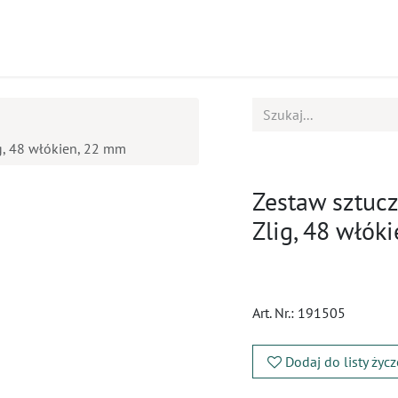
ukty
Kursy
BOK
g, 48 włókien, 22 mm
Zestaw sztuc
Zlig, 48 włók
Art. Nr.:
191505
Dodaj do listy życ