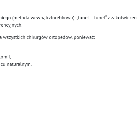
dniego (metoda wewnątrztorebkowa): „tunel – tunel“ z zakotwicz
rencyjnych.
la wszystkich chirurgów ortopedów, ponieważ:
,
tomii,
scu naturalnym,