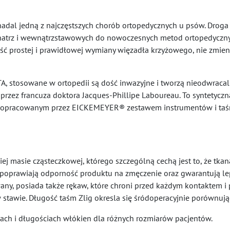
adal jedną z najczęstszych chorób ortopedycznych u psów. Droga 
natrz i wewnątrzstawowych do nowoczesnych metod ortopedyczny
ć prostej i prawidłowej wymiany więzadła krzyżowego, nie zmieniaj
TA, stosowane w ortopedii są dość inwazyjne i tworzą nieodwraca
 przez francuza doktora Jacques-Phillipe Laboureau. To syntetycz
pracowanym przez EICKEMEYER® zestawem instrumentów i taśmą Z
iej masie cząsteczkowej, którego szczególną cechą jest to, że tka
poprawiają odporność produktu na zmęczenie oraz gwarantują leps
owany, posiada także rękaw, które chroni przed każdym kontaktem
 stawie. Długość taśm Zlig okresla się śródoperacyjnie porównują
ach i długościach włókien dla różnych rozmiarów pacjentów.