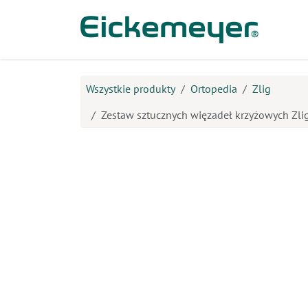
Przejdź do zawartości
Prod
Wszystkie produkty
Ortopedia
Zlig
Zestaw sztucznych więzadeł krzyżowych Zli