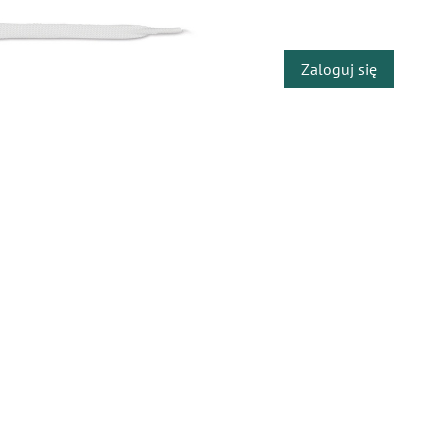
​
Zaloguj się