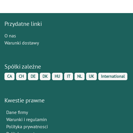
Przydatne linki
O nas
Warunki dostawy
Spółki zależne
CA
CH
DE
DK
HU
IT
NL
UK
International
Kwestie prawne
Dane firmy
Warunki i regulamin
Polityka prywatnosci