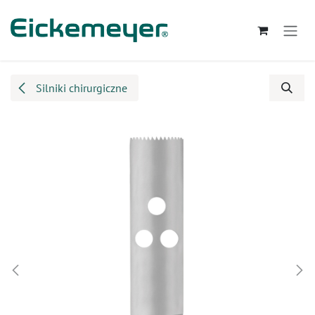
Przejdź do zawartości
Silniki chirurgiczne