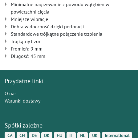
Minimalne nagrzewanie z powodu wgłębień w
powierzchni cięcia
Mniejsze wibracje
Dobra widoczność dzięki perforacji
Standardowe trójkątne połączenie trzpienia
Trójkątny trzon
Promień: 9 mm
Długość: 45 mm
Przydatne linki
O nas
Warunki dostawy
Spółki zależne
CA
CH
DE
DK
HU
IT
NL
UK
International