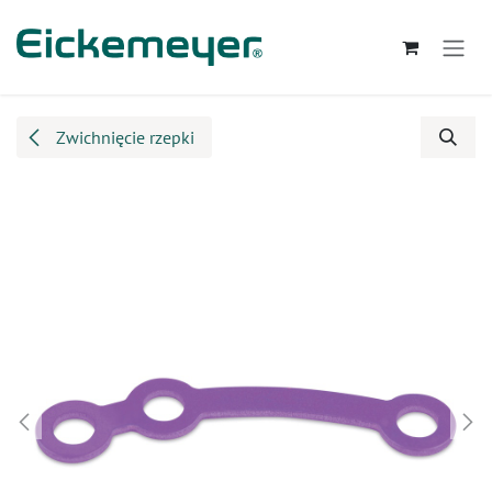
Przejdź do zawartości
Zwichnięcie rzepki