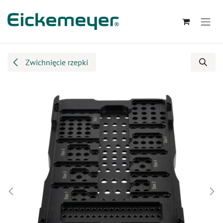
Przejdź do zawartości
Zwichnięcie rzepki