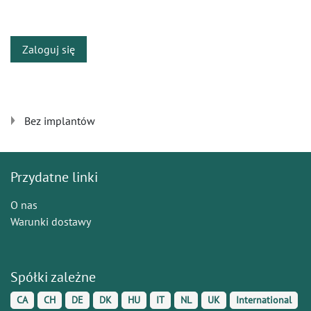
​
Zaloguj się
Bez implantów
Przydatne linki
O nas
Warunki dostawy
Spółki zależne
CA
CH
DE
DK
HU
IT
NL
UK
International