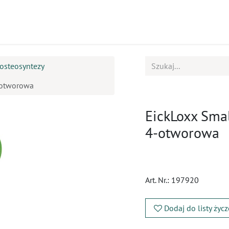
ukty
Kursy
BOK
osteosyntezy
-otworowa
EickLoxx Smal
4-otworowa
Art. Nr.:
197920
Dodaj do listy życ