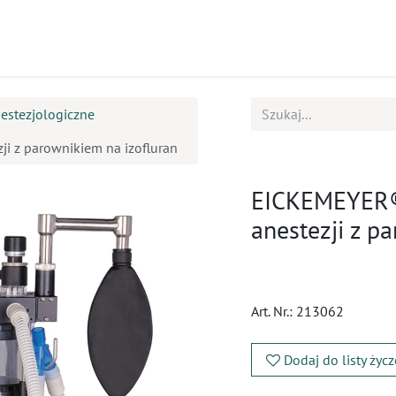
ukty
Kursy
BOK
nestezjologiczne
i z parownikiem na izofluran
EICKEMEYER®
anestezji z p
Art. Nr.:
213062
Dodaj do listy życ