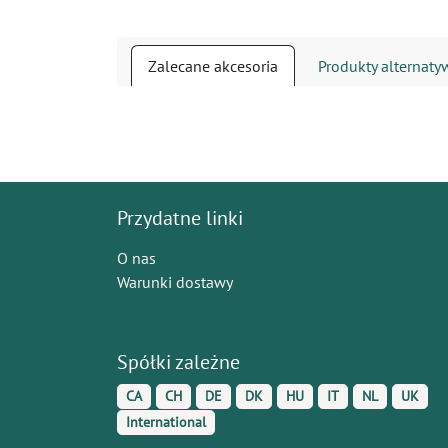
Zalecane akcesoria
Produkty alternat
Przydatne linki
O nas
Warunki dostawy
Spółki zależne
CA
CH
DE
DK
HU
IT
NL
UK
International