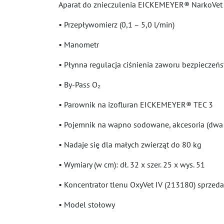
Aparat do znieczulenia EICKEMEYER® NarkoVet m
• Przepływomierz (0,1 – 5,0 l/min)
• Manometr
• Płynna regulacja ciśnienia zaworu bezpieczeń
• By-Pass O₂
• Parownik na izofluran EICKEMEYER® TEC 3
• Pojemnik na wapno sodowane, akcesoria (dwa 
• Nadaje się dla małych zwierząt do 80 kg
• Wymiary (w cm): dł. 32 x szer. 25 x wys. 51
• Koncentrator tlenu OxyVet IV (213180) sprzeda
• Model stołowy