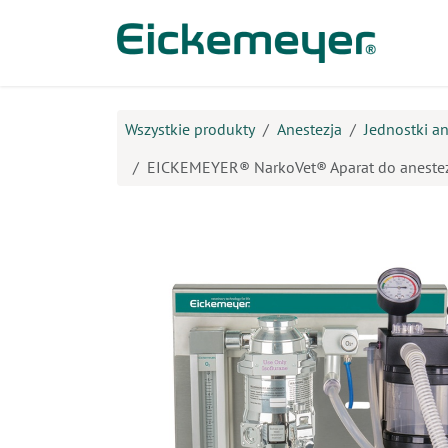
Przejdź do zawartości
Prod
Wszystkie produkty
Anestezja
Jednostki a
EICKEMEYER® NarkoVet® Aparat do anestezj