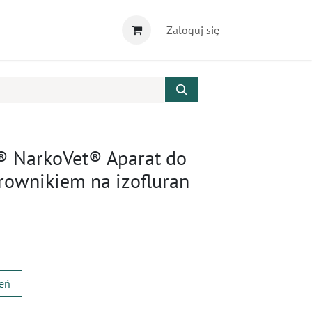
Zaloguj się
 NarkoVet® Aparat do
arownikiem na izofluran
zeń