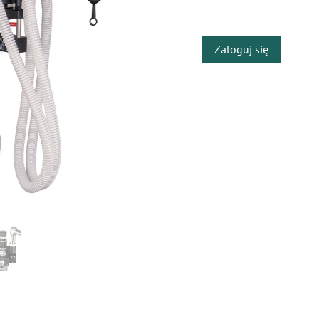
​
Zaloguj się