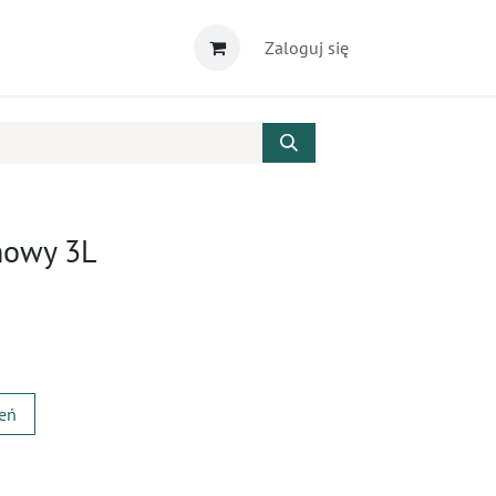
Zaloguj się
howy 3L
zeń