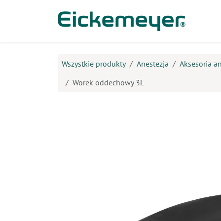
Przejdź do zawartości
Prod
Wszystkie produkty
Anestezja
Aksesoria a
Worek oddechowy 3L