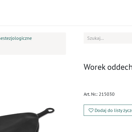
ukty
Kursy
BOK
nestezjologiczne
Worek oddec
Art. Nr.:
215030
Dodaj do listy życ
​