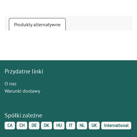
Produkty alternatywne
Przydatne linki
O nas
Warunki dostawy
Spółki zależne
CA
CH
DE
DK
HU
IT
NL
UK
International