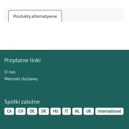
Produkty alternatywne
Przydatne linki
O nas
Warunki dostawy
Spółki zależne
CA
CH
DE
DK
HU
IT
NL
UK
International