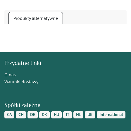
Produkty alternatywne
Przydatne linki
O nas
Warunki dostawy
Spółki zależne
CA
CH
DE
DK
HU
IT
NL
UK
International