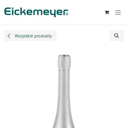
Przejdź do zawartości
Wszystkie produkty