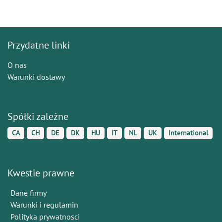
Przydatne linki
O nas
Warunki dostawy
Spółki zależne
CA
CH
DE
DK
HU
IT
NL
UK
International
Kwestie prawne
Dane firmy
Warunki i regulamin
Polityka prywatnosci