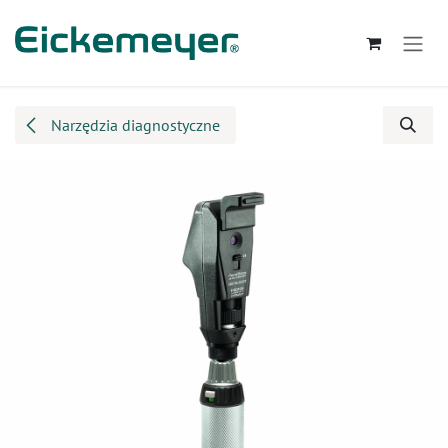
Przejdź do zawartości
Narzędzia diagnostyczne